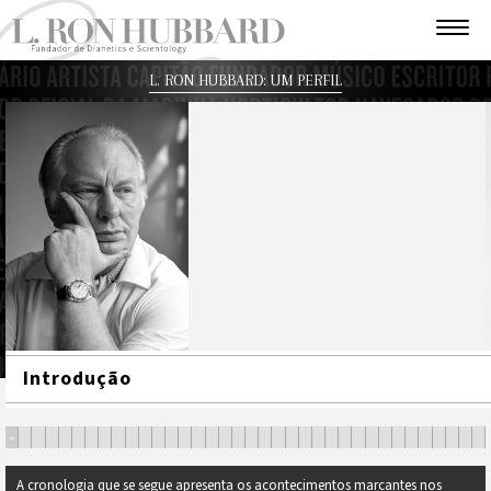
L. RON HUBBARD: UM PERFIL
Introdução
•
•
•
•
•
•
•
•
•
•
•
•
•
•
•
•
•
•
•
•
•
•
•
•
•
•
•
•
•
•
•
•
•
•
•
•
A cronologia que se segue apresenta os acontecimentos marcantes nos