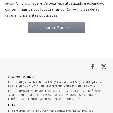
autor. O livro
Imagens de Uma Vida
atualizado e expandido
contém mais de 500 fotografias do Ron — muitas delas
raras e nunca antes publicadas.
Saiba Mais »
Sites Internacionais
ENGLISH (US/International)
ENGLISH (CANADA)
ENGLISH (United Kingdom)
ENGLISH (IRELAND)
ENGLISH (NEW ZEALAND)
ENGLISH (PHILIPPINES)
עברית
ENGLISH (RAWANDA)
DANSK
FRANÇAIS
日本語
РУССКИЙ
繁體中
文
NEDERLANDS
DEUTSCH
MAGYAR
NORSK
SVENSKA
ESPAÑOL (LATINO)
ESPAÑOL (CASTELLANO)
ΕΛΛΗΝΙΚA
ITALIANO
PORTUGUÊS
Links
L. Ron Hubbard: Um Perfil
Livros
Prémios e Reconhecimentos
Locais de