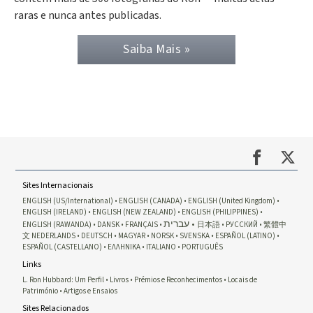
raras e nunca antes publicadas.
Saiba Mais »
Sites Internacionais
ENGLISH (US/International)
ENGLISH (CANADA)
ENGLISH (United Kingdom)
ENGLISH (IRELAND)
ENGLISH (NEW ZEALAND)
ENGLISH (PHILIPPINES)
עברית
ENGLISH (RAWANDA)
DANSK
FRANÇAIS
日本語
РУССКИЙ
繁體中
文
NEDERLANDS
DEUTSCH
MAGYAR
NORSK
SVENSKA
ESPAÑOL (LATINO)
ESPAÑOL (CASTELLANO)
ΕΛΛΗΝΙΚA
ITALIANO
PORTUGUÊS
Links
L. Ron Hubbard: Um Perfil
Livros
Prémios e Reconhecimentos
Locais de
Património
Artigos e Ensaios
Sites Relacionados