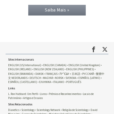
Saiba Mais »
Sites Internacionais
ENGLISH (US/International)
ENGLISH (CANADA)
ENGLISH (United Kingdom)
ENGLISH (IRELAND)
ENGLISH (NEW ZEALAND)
ENGLISH (PHILIPPINES)
עברית
ENGLISH (RAWANDA)
DANSK
FRANÇAIS
日本語
РУССКИЙ
繁體中
文
NEDERLANDS
DEUTSCH
MAGYAR
NORSK
SVENSKA
ESPAÑOL (LATINO)
ESPAÑOL (CASTELLANO)
ΕΛΛΗΝΙΚA
ITALIANO
PORTUGUÊS
Links
L. Ron Hubbard: Um Perfil
Livros
Prémios e Reconhecimentos
Locais de
Património
Artigos e Ensaios
Sites Relacionados
Dianetics
Scientology
Scientology Network
Religião de Scientology
David