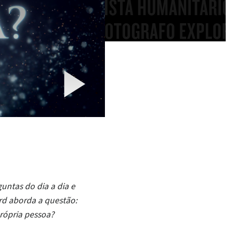
Play
Video
untas do dia a dia e
ard aborda a questão:
rópria pessoa?