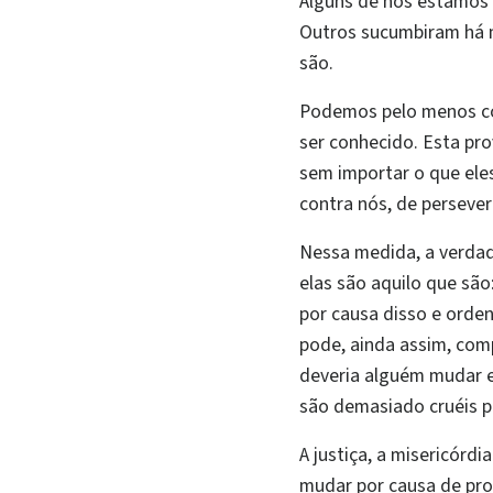
Alguns de nós estamos s
Outros sucumbiram há 
são.
Podemos pelo menos co
ser conhecido. Esta pro
sem importar o que el
contra nós, de persev
Nessa medida, a verda
elas são aquilo que sã
por causa disso e orde
pode, ainda assim, co
deveria alguém mudar e
são demasiado cruéis p
A justiça, a misericór
mudar por causa de pro