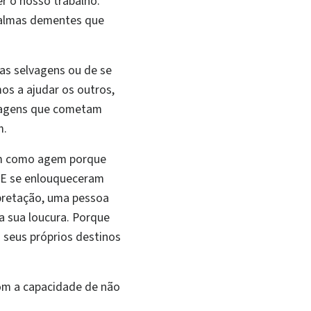
r o nosso trabalho.
 almas dementes que
s selvagens ou de se
os a ajudar os outros,
lvagens que cometam
m.
em como agem porque
. E se enlouqueceram
rpretação, uma pessoa
 sua loucura. Porque
 seus próprios destinos
com a capacidade de não