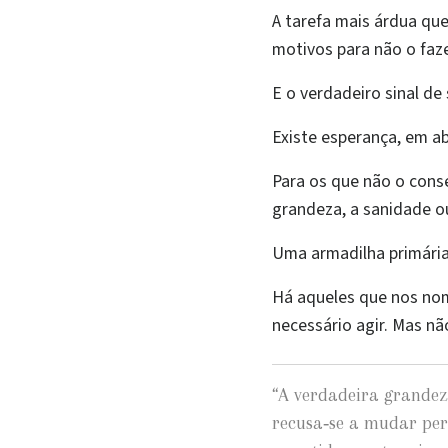
A tarefa mais árdua qu
motivos para não o faze
E o verdadeiro sinal de
Existe esperança, em a
Para os que não o conse
grandeza, a sanidade ou
Uma armadilha primária 
Há aqueles que nos nom
necessário agir. Mas n
“
A verdadeira grandez
recusa‑se a mudar per