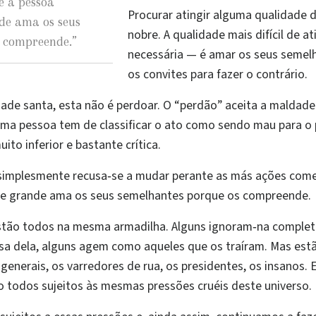
e a pessoa
Procurar atingir alguma qualidade d
de ama os seus
nobre. A qualidade mais difícil de at
s compreende.
”
necessária — é amar os seus semel
os convites para fazer o contrário.
dade santa, esta não é perdoar. O “perdão” aceita a maldad
 uma pessoa tem de classificar o ato como sendo mau para o
ito inferior e bastante crítica.
simplesmente recusa‑se a mudar perante as más ações comet
e grande ama os seus semelhantes porque os compreende.
 estão todos na mesma armadilha. Alguns ignoram‑na comple
a dela, alguns agem como aqueles que os traíram. Mas est
enerais, os varredores de rua, os presidentes, os insanos.
 todos sujeitos às mesmas pressões cruéis deste universo.