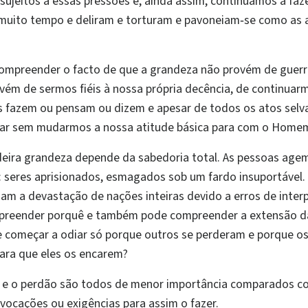
ujeitos a essas pressões e, ainda assim, continuamos a faze
muito tempo e deliram e torturam e pavoneiam‑se como as
mpreender o facto de que a grandeza não provém de guerra
vém de sermos fiéis à nossa própria decência, de continuarm
es fazem ou pensam ou dizem e apesar de todos os atos se
erar sem mudarmos a nossa atitude básica para com o Home
deira grandeza depende da sabedoria total. As pessoas ag
o: seres aprisionados, esmagados sob um fardo insuportável
nam a devastação de nações inteiras devido a erros de inte
mpreender porquê e também pode compreender a extensão da
 começar a odiar só porque outros se perderam e porque os
ara que eles os encarem?
dia e o perdão são todos de menor importância comparados 
vocações ou exigências para assim o fazer.