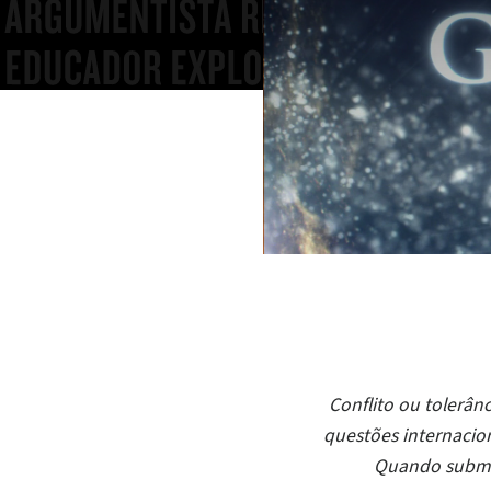
Conflito ou tolerân
questões internacion
Quando submet