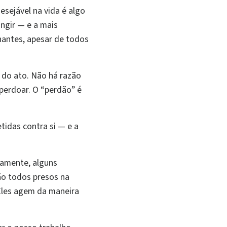
esejável na vida é algo
ingir — e a mais
hantes, apesar de todos
e do ato. Não há razão
 perdoar. O “perdão” é
idas contra si — e a
tamente, alguns
ão todos presos na
 Eles agem da maneira