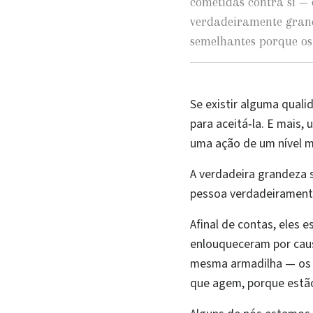
cometidas contra si — 
verdadeiramente gran
semelhantes porque o
Se existir alguma quali
para aceitá‑la. E mais,
uma ação de um nível mu
A verdadeira grandeza 
pessoa verdadeirament
Afinal de contas, eles
enlouqueceram por caus
mesma armadilha — os g
que agem, porque estão